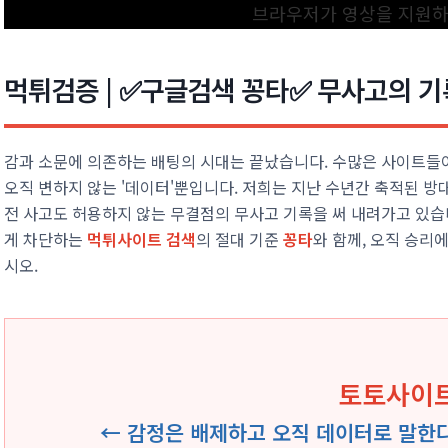
브라우저가 영상을 지원하
먹튀검증 | ✅구글검색 꽁타✅ 무사고의 기
감과 소문에 의존하는 배팅의 시대는 끝났습니다. 수많은 사이트들이 
오직 변하지 않는 '데이터'뿐입니다. 저희는 지난 수년간 축적된 방대
전 사고도 허용하지 않는 무결점의 무사고 기록을 써 내려가고 있습
게 차단하는
먹튀사이트 검색
의 절대 기준
꽁타
와 함께, 오직 승리
시오.
토토사이
← 감정은 배제하고 오직 데이터로 말한다