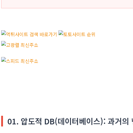
01. 압도적 DB(데이터베이스): 과거