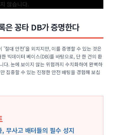
지 않습니다.
록은 꽁타 DB가 증명한다
'절대 안전'을 외치지만, 이를 증명할 수 있는 것은
한 빅데이터 베이스(DB)를 바탕으로, 단 한 건의 환
니다. 눈에 보이지 않는 위험까지 수치화하여 완벽하
에만 집중할 수 있는 진정한 안전 배팅을 경험해 보십
트
, 무사고 배터들의 필수 성지