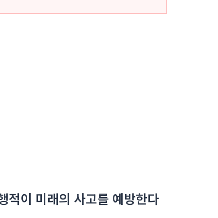
의 행적이 미래의 사고를 예방한다