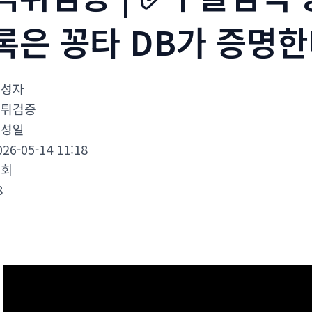
록은 꽁타 DB가 증명
작성자
먹튀검증
작성일
026-05-14 11:18
조회
8