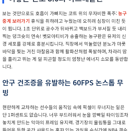
보는 것만으로도 호흡이 가빠지는 코트 위의 무자비한 폭주:
농구
중계 보러가기
휴식을 취하려고 누웠는데 오히려 심장이 미친 듯
이 뜁니다. 1초 단위로 공수가 뒤바뀌고 백보드가 부서질 듯 내리
찍는 덩크슛의 연속! 벳모아티비가 송출하는 농구판은 유저의 신
경 세포를 강제로 흥분시킵니다. 직장에서 억눌렸던 분노가 마룻
바닥을 찢는 거친 마찰음과 함께 활화산처럼 폭발하며, 차라리 땀
을 흘리고 뛰는 게 덜 피곤할 정도의 엄청난 에너지 소모를 동반합
니다.
안구 건조증을 유발하는 60FPS 논스톱 무
빙
현란하게 교차하는 선수들의 움직임 속에 픽셀이 무너지는 일은
단 1퍼센트도 없습니다. 너무 부드러워서 눈을 깜빡일 타이밍조차
놓치게 만드는 악마의 프레임 유지력. 경기장의 울림통을 그대로
뜯어온 듯한 공간 사운드는 혼자 있는 거실을 순식간에 NBA 결승