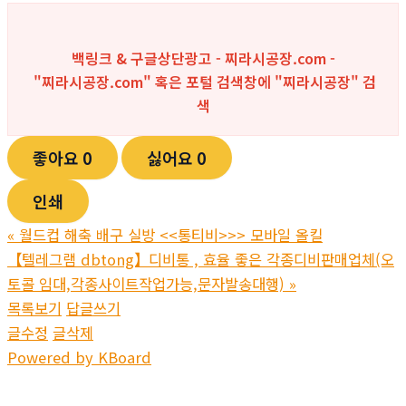
백링크 & 구글상단광고 - 찌라시공장.com -
"찌라시공장.com" 혹은 포털 검색창에 "
찌라시공장
" 검
색
좋아요
0
싫어요
0
인쇄
«
월드컵 해축 배구 실방 <<통티비>>> 모바일 올킬
【텔레그램 dbtong】디비통 , 효율 좋은 각종디비판매업체(오
토콜 임대,각종사이트작업가능,문자발송대행)
»
목록보기
답글쓰기
글수정
글삭제
Powered by KBoard