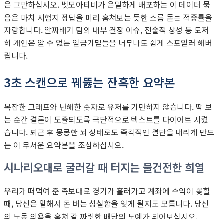
은 그만하십시오. 벳모아티비가 은밀하게 배포하는 이 데이터 묶
음은 마치 시험지 정답을 미리 훔쳐보는 듯한 소름 돋는 적중률을
자랑합니다. 알짜배기 팀의 내부 결장 이슈, 전술적 상성 등 도저
히 개인은 알 수 없는 일급기밀들을 너무나도 쉽게 스포일러 해버
립니다.
3초 스캔으로 꿰뚫는 잔혹한 요약본
복잡한 그래프와 난해한 숫자로 유저를 기만하지 않습니다. 딱 보
는 순간 결론이 도출되도록 극단적으로 텍스트를 다이어트 시켰
습니다. 퇴근 후 몽롱한 뇌 상태로도 즉각적인 결단을 내리게 만드
는 이 무서운 요약본을 조심하십시오.
시나리오대로 굴러갈 때 터지는 불건전한 희열
우리가 떠먹여 준 족보대로 경기가 흘러가고 계좌에 수익이 꽂힐
때, 당신은 일해서 돈 버는 성실함을 잊게 될지도 모릅니다. 당신
의 노동 의욕을 훔쳐 갈 짜릿한 배당의 노예가 되어보십시오.