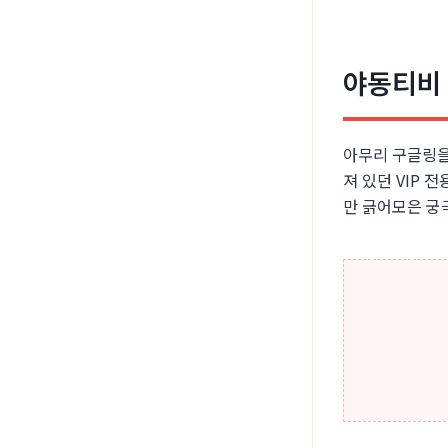
야동티비 
아무리 구글링을
져 있던 VIP
만 긁어모은 궁