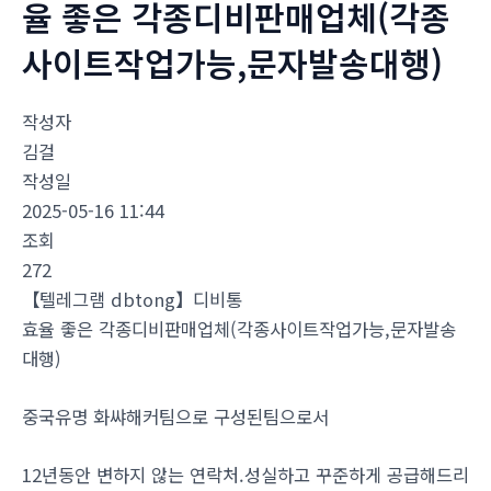
율 좋은 각종디비판매업체(각종
사이트작업가능,문자발송대행)
작성자
김걸
작성일
2025-05-16 11:44
조회
272
【텔레그램 dbtong】디비통
효율 좋은 각종디비판매업체(각종사이트작업가능,문자발송
대행)
중국유명 화쌰해커팀으로 구성된팀으로서
12년동안 변하지 않는 연락처.성실하고 꾸준하게 공급해드리