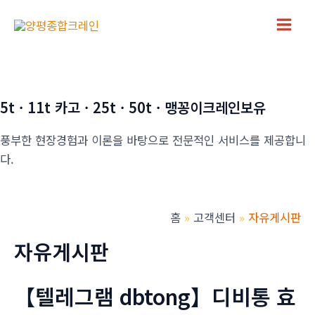
콘
텐
Main
츠
로
Men
건
너
5t · 11t 카고 · 25t · 50t · 맹꽁이크레인보유
뛰
풍부한 현장경험과 이론을 바탕으로 전문적인 서비스를 제공합니
기
다.
홈
고객센터
자유게시판
자유게시판
【텔레그램 dbtong】디비통 효