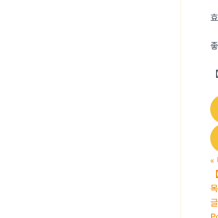
효
​
【
«
【
P