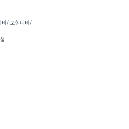
비/ 보험디비/
대행