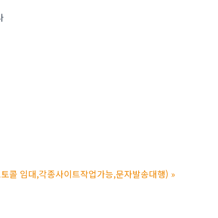
다
】
오토콜 임대,각종사이트작업가능,문자발송대행)
»