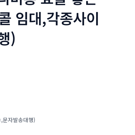
콜 임대,각종사이
행)
,문자발송대행)