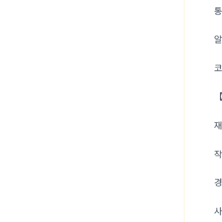
통
알
코
【
재
작
경
사