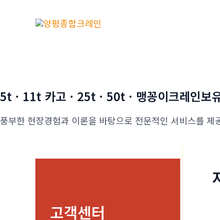
콘
텐
츠
로
건
너
뛰
5t · 11t 카고 · 25t · 50t · 맹꽁이크레인보
기
풍부한 현장경험과 이론을 바탕으로 전문적인 서비스를 제
고객센터