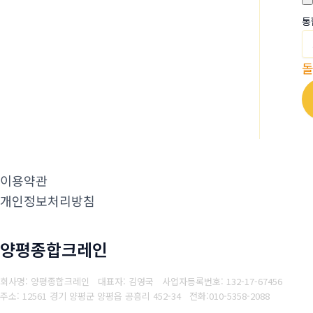
통
이용약관
개인정보처리방침
양평종합크레인
회사명: 양평종합크레인 대표자: 김영국
사업자등록번호: 132-17-67456
주소: 12561 경기 양평군 양평읍 공흥리 452-34
전화:
010-5358-2088