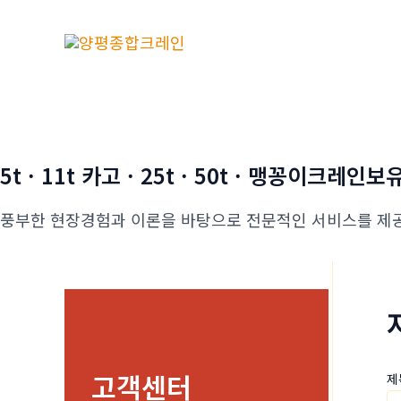
콘
텐
츠
로
건
너
뛰
5t · 11t 카고 · 25t · 50t · 맹꽁이크레인보
기
풍부한 현장경험과 이론을 바탕으로 전문적인 서비스를 제
고객센터
제