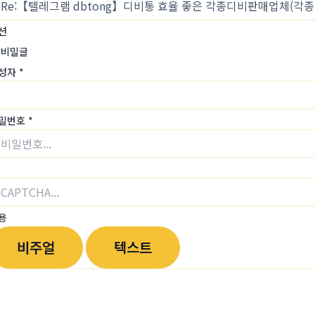
션
비밀글
성자
*
밀번호
*
용
비주얼
텍스트