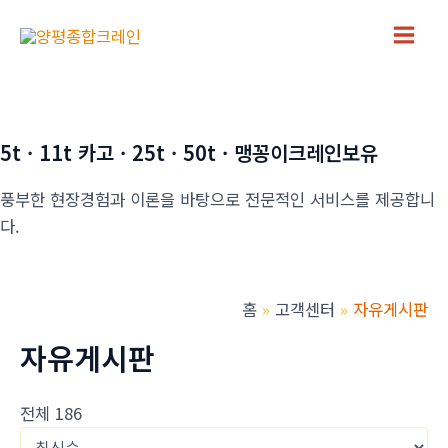
콘
텐
Main
츠
로
Men
건
너
5t · 11t 카고 · 25t · 50t · 맹꽁이크레인보유
뛰
풍부한 현장경험과 이론을 바탕으로 전문적인 서비스를 제공합니
기
다.
홈
고객센터
자유게시판
자유게시판
전체 186