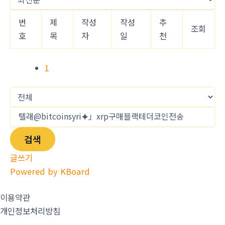
번
제
작성
작성
추
조회
호
목
자
일
천
1
검색
글쓰기
Powered by KBoard
이용약관
개인정보처리방침