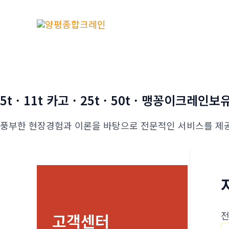
콘
텐
츠
로
건
너
뛰
5t · 11t 카고 · 25t · 50t · 맹꽁이크레인보
기
풍부한 현장경험과 이론을 바탕으로 전문적인 서비스를 제
전
고객센터