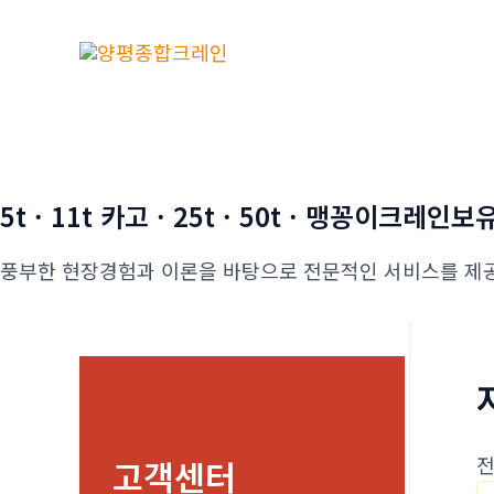
콘
텐
츠
로
건
너
뛰
5t · 11t 카고 · 25t · 50t · 맹꽁이크레인보
기
풍부한 현장경험과 이론을 바탕으로 전문적인 서비스를 제
전
고객센터