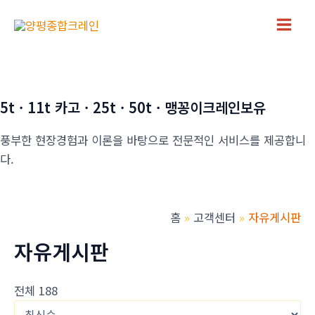
콘
텐
Main
츠
로
Men
건
너
5t · 11t 카고 · 25t · 50t · 맹꽁이크레인보유
뛰
풍부한 현장경험과 이론을 바탕으로 전문적인 서비스를 제공합니
기
다.
홈
고객센터
자유게시판
자유게시판
전체 188