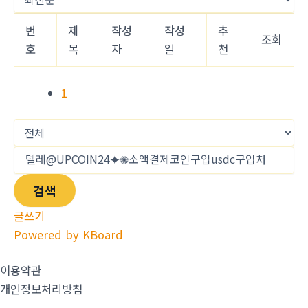
번
제
작성
작성
추
조회
호
목
자
일
천
1
검색
글쓰기
Powered by KBoard
이용약관
개인정보처리방침