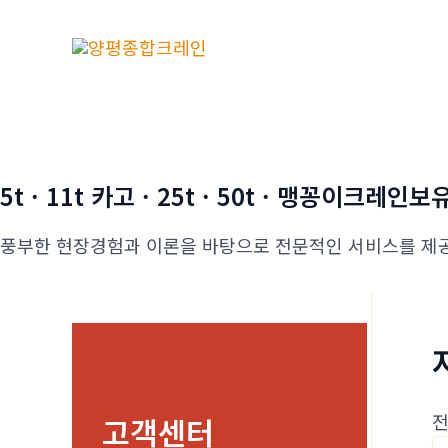
콘
텐
츠
로
건
너
뛰
5t · 11t 카고 · 25t · 50t · 맹꽁이크레인보
기
풍부한 현장경험과 이론을 바탕으로 전문적인 서비스를 제
전
고객센터