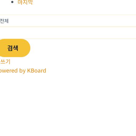
마지막
검색
글쓰기
owered by KBoard