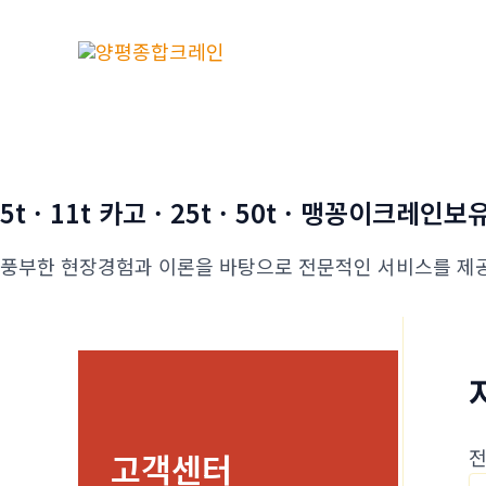
콘
텐
츠
로
건
너
뛰
5t · 11t 카고 · 25t · 50t · 맹꽁이크레인보
기
풍부한 현장경험과 이론을 바탕으로 전문적인 서비스를 제
전
고객센터